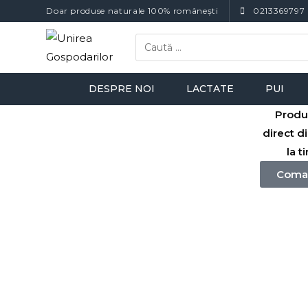
Doar produse naturale 100% românești
0213369797
DESPRE NOI
LACTATE
PUI
Produ
direct d
la t
Coma