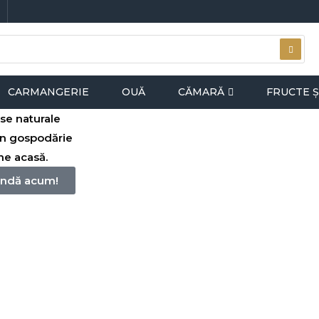
CARMANGERIE
OUĂ
CĂMARĂ
FRUCTE Ș
se naturale
in gospodărie
ine acasă.
ndă acum!