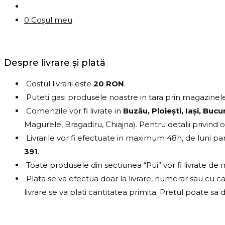
0
Coșul meu
Despre livrare și plată
Costul livrarii este
2
0 RON
.
Puteti gasi produsele noastre in tara prin magazine
Comenzile vor fi livrate in
Buzău, Ploiești, Iași,
Bucur
Magurele, Bragadiru, Chiajna). Pentru detalii privind
Livrarile vor fi efectuate in maximum 48h, de luni pa
391
.
Toate produsele din sectiunea “Pui” vor fi livrate de
Plata se va efectua doar la livrare, numerar sau cu c
livrare se va plati cantitatea primita. Pretul poate sa