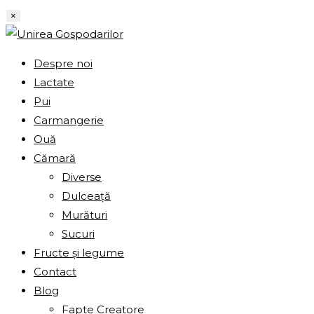
Skip
×
to
content
Despre noi
Lactate
Pui
Carmangerie
Ouă
Cămară
Diverse
Dulceață
Murături
Sucuri
Fructe și legume
Contact
Blog
Fapte Creatore