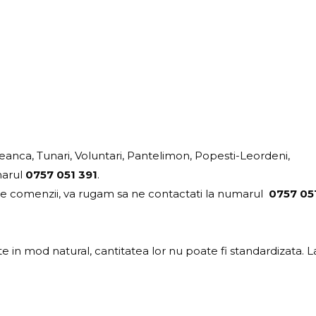
beanca, Tunari, Voluntari, Pantelimon, Popesti-Leordeni,
marul
0757 051 391
.
i ale comenzii, va rugam sa ne contactati la numarul
0757 05
 in mod natural, cantitatea lor nu poate fi standardizata. L