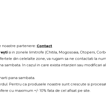
le noastre partenere:
Contact
ești
si in zonele limitrofe (Chitila, Mogosoaia, Otopeni, Cor
 ofertele din celelalte zone, va rugam sa ne contactati la nu
na sambata. In cazul in care exista intarzieri sau modificar
 marti pana sambata.
ardul. Pentru ca produsele noastre sunt crescute si procesate
 difere cu maximum +/- 10% fata de cel afisat pe site.