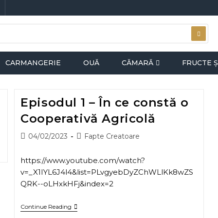
CARMANGERIE
OUĂ
CĂMARĂ
FRUCTE Ș
Episodul 1 – În ce constă o
Cooperativă Agricolă
04/02/2023
Fapte Creatoare
https://www.youtube.com/watch?
v=_X1IYL6J4l4&list=PLvgyebDyZChWLlKk8wZS
QRK--oLHxkHFj&index=2
Continue Reading