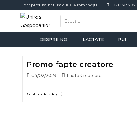
Doar produse naturale 100% românești
0213369797
DESPRE NOI
LACTATE
PUI
Promo fapte creatore
04/02/2023
Fapte Creatoare
Continue Reading