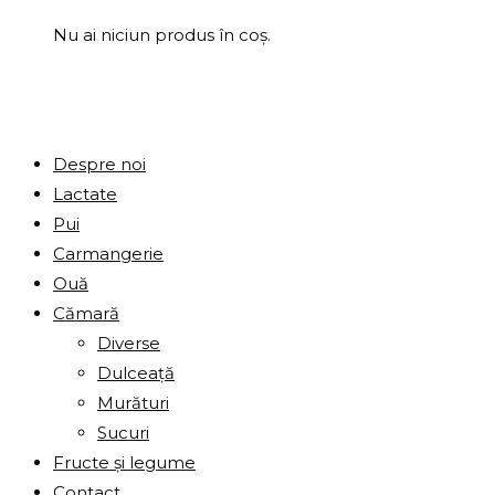
Nu ai niciun produs în coș.
Despre noi
Lactate
Pui
Carmangerie
Ouă
Cămară
Diverse
Dulceață
Murături
Sucuri
Fructe și legume
Contact