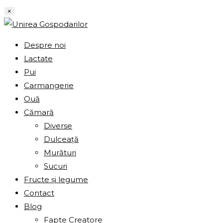
Skip
×
to
content
Despre noi
Lactate
Pui
Carmangerie
Ouă
Cămară
Diverse
Dulceață
Murături
Sucuri
Fructe și legume
Contact
Blog
Fapte Creatore