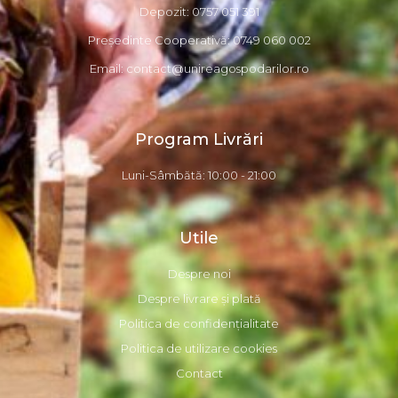
Depozit: 0757 051 391
Președinte Cooperativă: 0749 060 002
Email: contact@unireagospodarilor.ro
Program Livrări
Luni-Sâmbătă: 10:00 - 21:00
Utile
Despre noi
Despre livrare și plată
Politica de confidențialitate
Politica de utilizare cookies
Contact