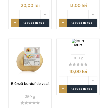
0
0
20,00
lei
13,00
lei
d
d
i
i
-
+
-
+
n
n
Adaugă în coș
Adaugă în coș
Iaurt
900 g
0
10,00
lei
d
i
-
+
n
Brânză burduf de vacă
Adaugă în coș
350 g