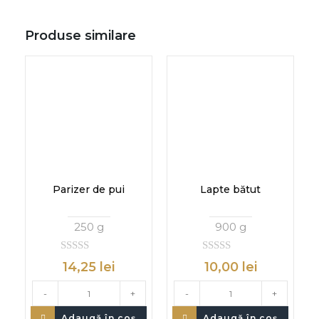
Produse similare
Parizer de pui
Lapte bătut
250 g
900 g
0
0
14,25
lei
10,00
lei
d
d
i
i
n
n
-
+
-
+
Adaugă în coș
Adaugă în coș