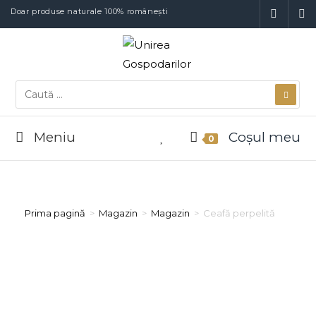
Doar produse naturale 100% românești
Meniu
Coșul meu
0
Prima pagină
>
Magazin
>
Magazin
>
Ceafă perpelită