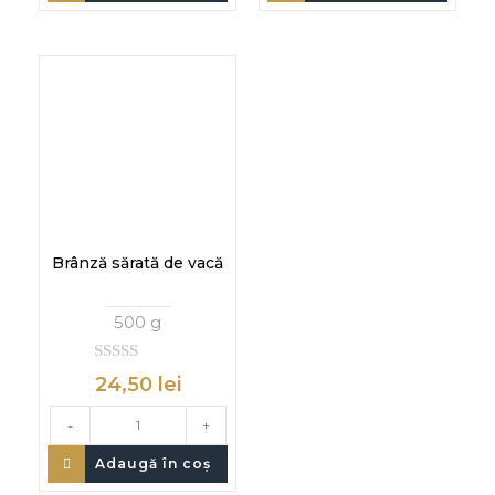
Brânză sărată de vacă
500 g
0
24,50
lei
d
i
n
-
+
Adaugă în coș