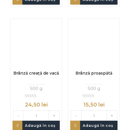
Brânză creață de vacă
Brânză proaspătă
500 g
500 g
0
0
24,50
lei
15,50
lei
d
d
i
i
n
n
-
+
-
+
Adaugă în coș
Adaugă în coș