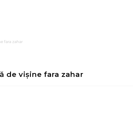
ne fara zahar
ă de vișine fara zahar
i