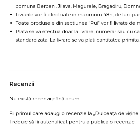
comuna Berceni, Jilava, Magurele, Bragadiru, Domnesti
Livrarile vor fi efectuate in maximum 48h, de luni pan
Toate produsele din sectiunea “Pui” vor fi livrate de m
Plata se va efectua doar la livrare, numerar sau cu c
standardizata. La livrare se va plati cantitatea primit
Recenzii
Nu există recenzii până acum.
Fii primul care adaugi o recenzie la „Dulceață de vișine 
Trebuie să fii
autentificat
pentru a publica o recenzie.