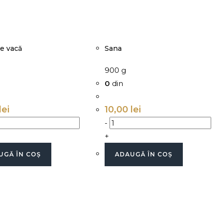
e vacă
Sana
900 g
0
din
lei
10,00
lei
-
+
UGĂ ÎN COȘ
ADAUGĂ ÎN COȘ