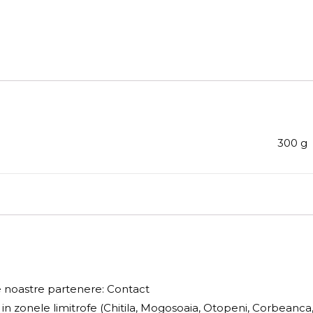
300 g
e noastre partenere: Contact
 si in zonele limitrofe (Chitila, Mogosoaia, Otopeni, Corbeanc