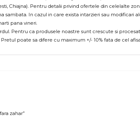
, Chiajna). Pentru detalii privind ofertele din celelalte zo
a sambata. In cazul in care exista intarzieri sau modificari a
arti pana vineri.
ardul. Pentru ca produsele noastre sunt crescute si procesat
a. Pretul poate sa difere cu maximum +/- 10% fata de cel afisa
fara zahar”