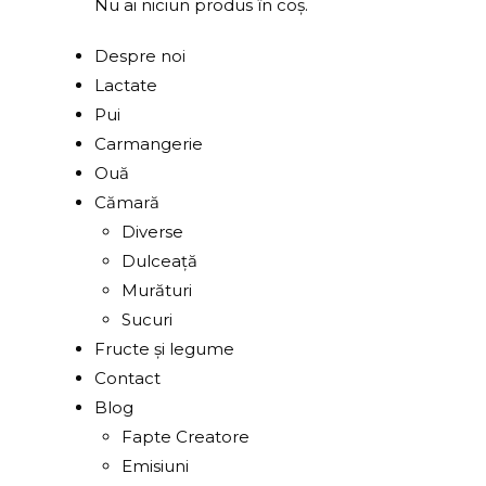
Nu ai niciun produs în coș.
Despre noi
Lactate
Pui
Carmangerie
Ouă
Cămară
Diverse
Dulceață
Murături
Sucuri
Fructe și legume
Contact
Blog
Fapte Creatore
Emisiuni