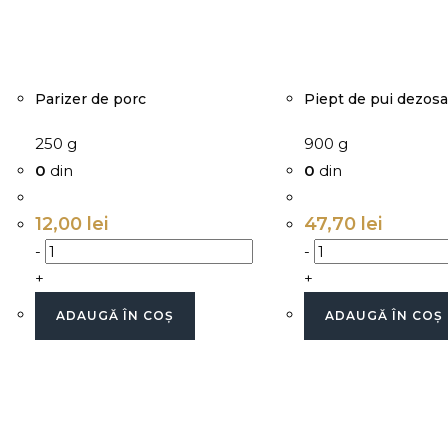
Parizer de porc
Piept de pui dezosa
250 g
900 g
0
din
0
din
12,00
lei
47,70
lei
-
-
+
+
ADAUGĂ ÎN COȘ
ADAUGĂ ÎN COȘ