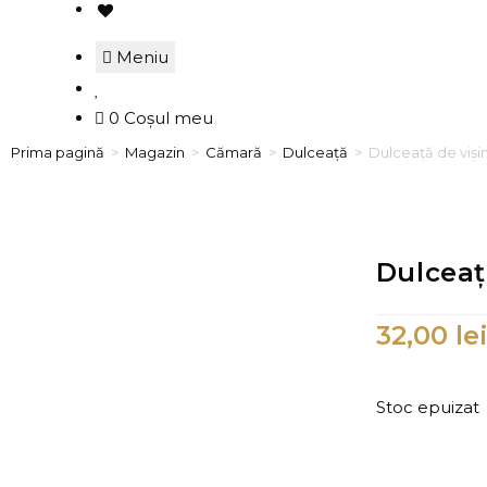
Meniu
0
Coșul meu
Prima pagină
>
Magazin
>
Cămară
>
Dulceață
>
Dulceață de viși
Dulceaț
32,00
le
Stoc epuizat