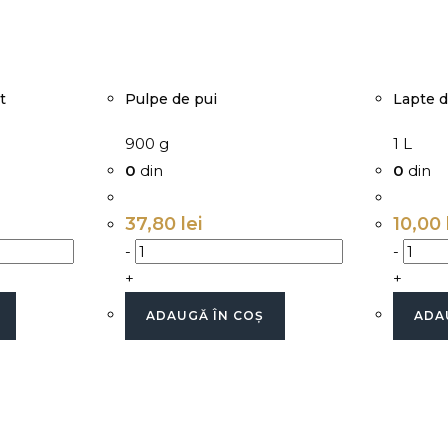
t
Pulpe de pui
Lapte d
900 g
1 L
0
din
0
din
37,80
lei
10,00
-
-
+
+
ADAUGĂ ÎN COȘ
ADA