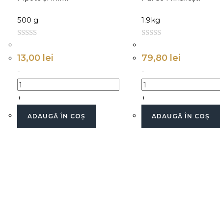
500 g
1.9kg
0
0
d
d
13,00
lei
79,80
lei
i
i
-
-
n
n
+
+
ADAUGĂ ÎN COȘ
ADAUGĂ ÎN COȘ