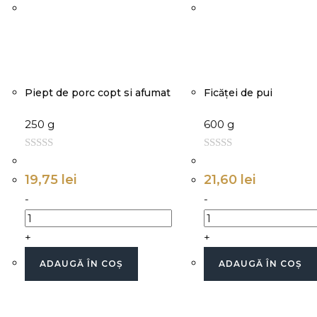
Piept de porc copt si afumat
Ficăței de pui
250 g
600 g
0
0
d
d
19,75
lei
21,60
lei
i
i
-
-
n
n
+
+
ADAUGĂ ÎN COȘ
ADAUGĂ ÎN COȘ