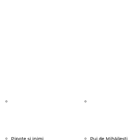
Pipote și inimi
Pui de Mihăilești