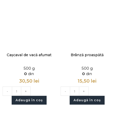
Cașcaval de vacă afumat
Brânză proaspătă
500 g
500 g
0
din
0
din
30,50
lei
15,50
lei
-
+
-
+
Adaugă în coș
Adaugă în coș