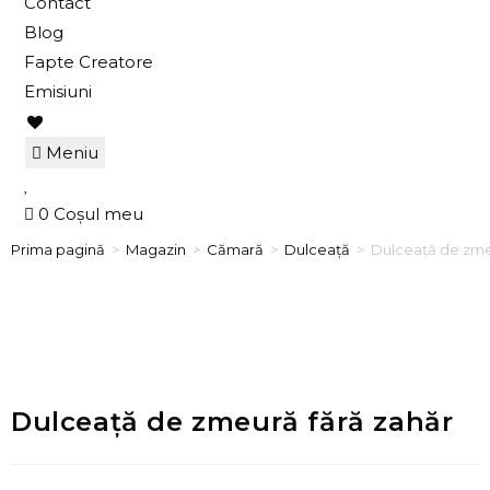
Contact
Blog
Fapte Creatore
Emisiuni
Meniu
0
Coșul meu
Prima pagină
>
Magazin
>
Cămară
>
Dulceață
>
Dulceață de zme
Dulceață de zmeură fără zahăr