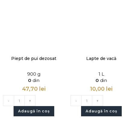
Piept de pui dezosat
Lapte de vacă
900 g
1 L
0
din
0
din
47,70
lei
10,00
lei
-
+
-
+
Adaugă în coș
Adaugă în coș