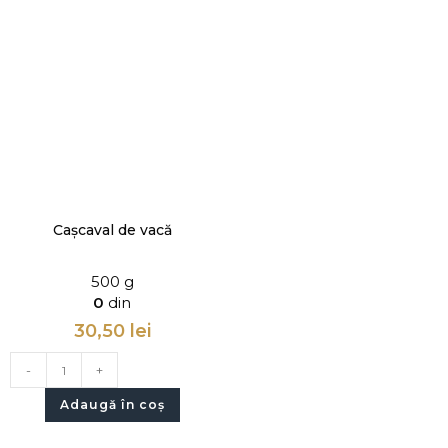
Cașcaval de vacă
500 g
0
din
30,50
lei
-
+
Adaugă în coș