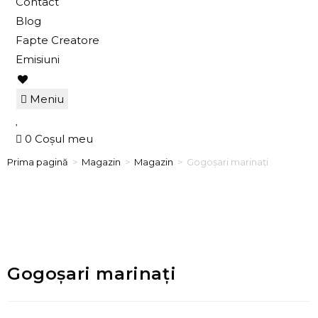
Contact
Blog
Fapte Creatore
Emisiuni
Meniu
0
Coșul meu
Prima pagină
>
Magazin
>
Magazin
>
Gogoșari marinați
Gogoșari marinați