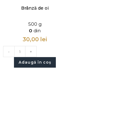
Brânză de oi
500 g
0
din
30,00
lei
-
+
Adaugă în coș