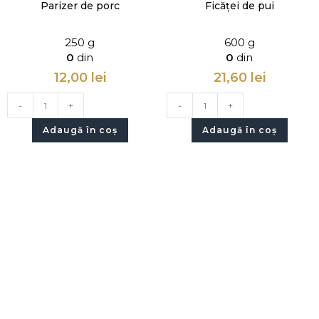
Parizer de porc
Ficăței de pui
250 g
600 g
0
din
0
din
12,00
lei
21,60
lei
-
+
-
+
Adaugă în coș
Adaugă în coș