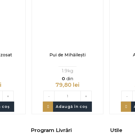
ezosat
Pui de Mihăilești
1.9kg
0
din
i
79,80
lei
+
-
+
-
 coș
Adaugă în coș
Program Livrări
Utile