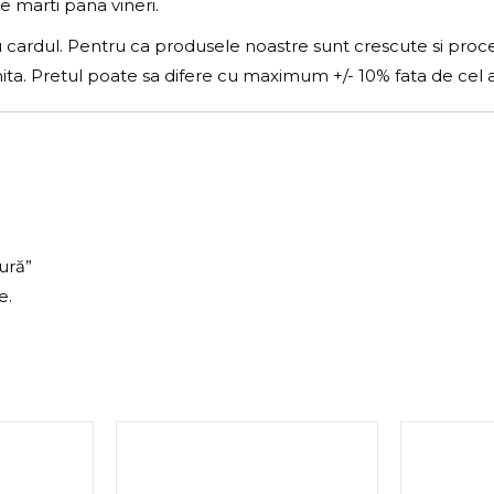
de marti pana vineri.
u cardul. Pentru ca produsele noastre sunt crescute si proce
imita. Pretul poate sa difere cu maximum +/- 10% fata de cel af
ură”
e.