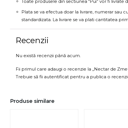
Toate produsele din sectiunea “Pui” vor fi livrate 
Plata se va efectua doar la livrare, numerar sau c
standardizata. La livrare se va plati cantitatea pr
Recenzii
Nu există recenzii până acum.
Fii primul care adaugi o recenzie la „Nectar de Zme
Trebuie să fii
autentificat
pentru a publica o recenzi
Produse similare