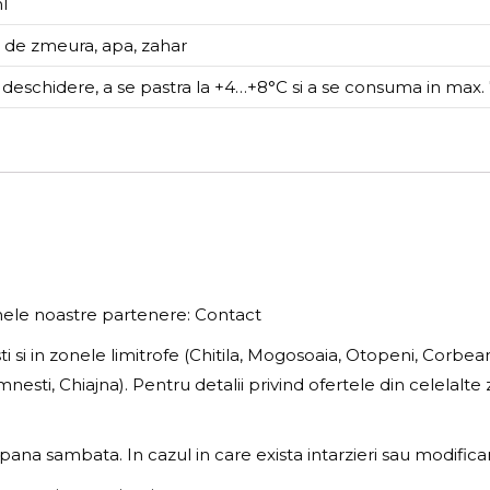
l
 de zmeura, apa, zahar
deschidere, a se pastra la +4…+8°C si a se consuma in max. 
inele noastre partenere: Contact
sti si in zonele limitrofe (Chitila, Mogosoaia, Otopeni, Corbe
esti, Chiajna). Pentru detalii privind ofertele din celelalt
pana sambata. In cazul in care exista intarzieri sau modifica