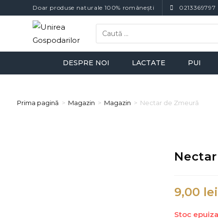
Doar produse naturale 100% românești
0213369797
DESPRE NOI
LACTATE
PUI
Prima pagină
>
Magazin
>
Magazin
>
Nectar de Zmeură
Nectar
9,00
le
Stoc epuiza