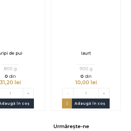
Aripi de pui
Iaurt
800 g
900 g
0
din
0
din
31,20
lei
10,00
lei
+
-
+
Adaugă în coș
Adaugă în coș
Urmărește-ne