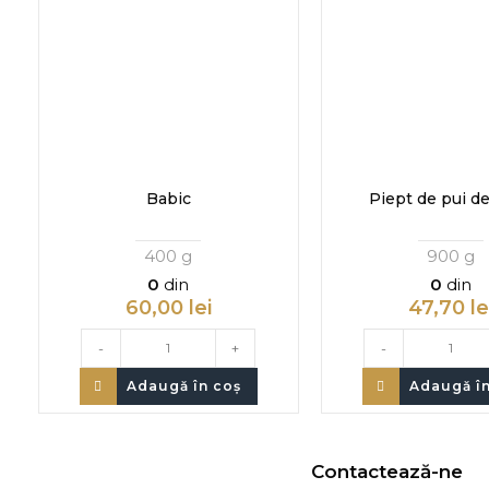
Babic
Piept de pui d
400 g
900 g
0
din
0
din
60,00
lei
47,70
le
-
+
-
Adaugă în coș
Adaugă în
Contactează-ne