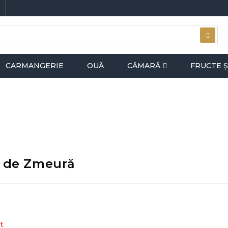
CARMANGERIE
OUĂ
CĂMARĂ
FRUCTE Ș
 de Zmeură
i
t