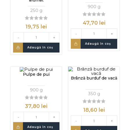
900 g
250 g
0
47,70
lei
0
d
19,75
lei
d
i
i
-
+
n
-
+
n
Adaugă în coș
Adaugă în coș
Pulpe de pui
Brânză burduf de vacă
900 g
350 g
0
37,80
lei
0
d
18,60
lei
d
i
i
-
+
n
-
+
n
Adaugă în coș