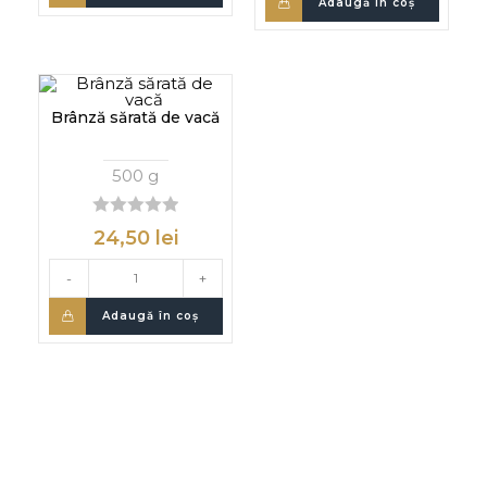
Adaugă în coș
Brânză sărată de vacă
500 g
0
24,50
lei
d
i
-
+
n
Adaugă în coș