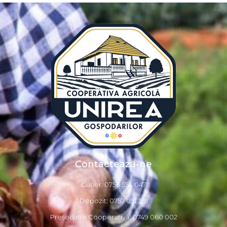
Contactează-ne
Curier: 0756 554 047
Depozit: 0757 051 391
Președinte Cooperativă: 0749 060 002