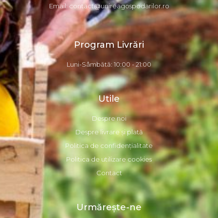
Email: contact@unireagospodarilor.ro
Program Livrări
Luni-Sâmbătă: 10:00 - 21:00
Utile
Despre noi
Despre livrare și plată
Politica de confidențialitate
Politica de utilizare cookies
Contact
Urmărește-ne