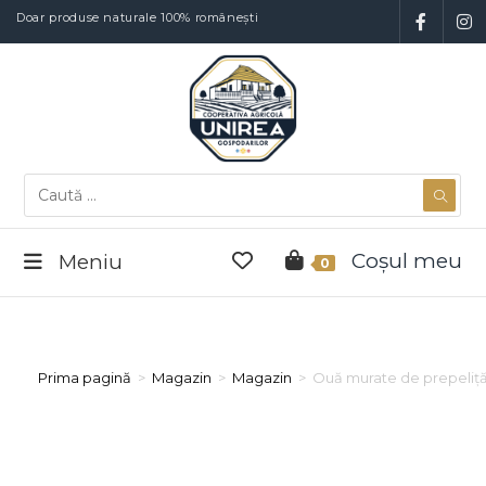
Doar produse naturale 100% românești
Coșul meu
Meniu
0
Prima pagină
>
Magazin
>
Magazin
>
Ouă murate de prepeliț