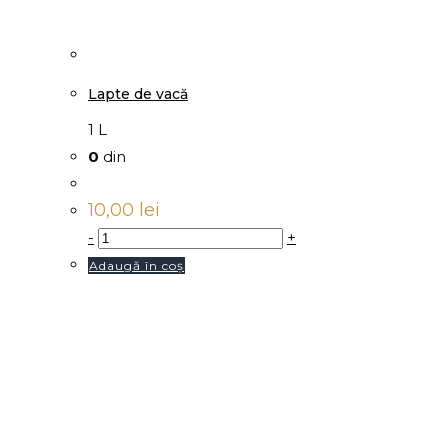
Lapte de vacă
1 L
0
din
10,00
lei
-
+
Adaugă în coș