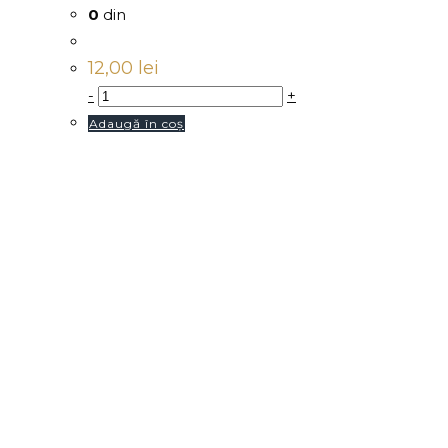
0
din
12,00
lei
-
+
Adaugă în coș