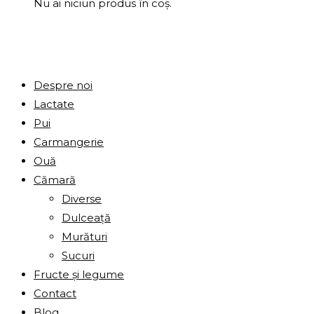
Nu ai niciun produs în coș.
Despre noi
Lactate
Pui
Carmangerie
Ouă
Cămară
Diverse
Dulceață
Murături
Sucuri
Fructe și legume
Contact
Blog