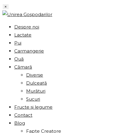
Skip
×
to
content
Despre noi
Lactate
Pui
Carmangerie
Ouă
Cămară
Diverse
Dulceață
Murături
Sucuri
Fructe și legume
Contact
Blog
Fapte Creatore