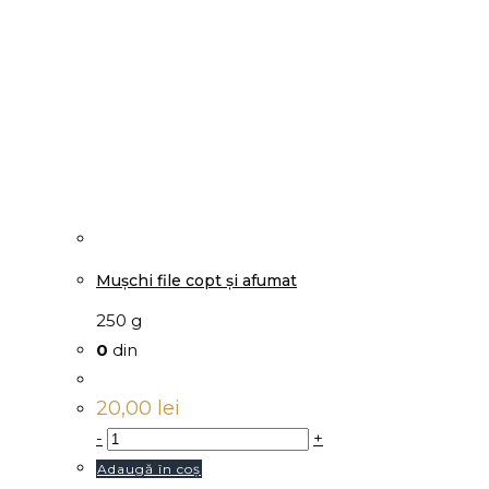
Mușchi file copt și afumat
250 g
0
din
20,00
lei
-
+
Adaugă în coș