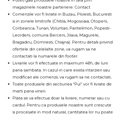
Puteti gasi produsele noastre in tara prin
magazinele noastre partenere: Contact
Comenzile vor fi livrate in Buzau, Ploiesti, Bucuresti
si in zonele limitrofe (Chitila, Mogosoaia, Otopeni,
Corbeanca, Tunari, Voluntari, Pantelimon, Popesti-
Leordeni, comuna Berceni, Jilava, Magurele,
Bragadiru, Domnesti, Chiajna). Pentru detalii privind
ofertele din celelalte zone, va rugam sa ne
contactati la numarele din footer.
Livrarile vor fi efectuate in maximum 48h, de luni
pana sambata. In cazul in care exista intarzieri sau
modificari ale comenzii, va rugam sa ne contactati..
Toate produsele din sectiunea “Pui” vor fi livrate de
marti pana vineri.
Plata se va efectua doar la livrare, numerar sau cu
cardul. Pentru ca produsele noastre sunt crescute
si procesate in mod natural, cantitatea lor nu poate