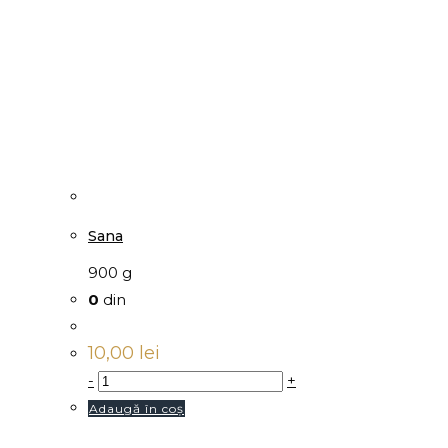
Sana
900 g
0
din
10,00
lei
-
+
Adaugă în coș