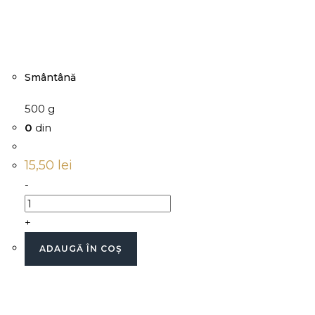
Smântână
500 g
0
din
15,50
lei
-
+
ADAUGĂ ÎN COȘ