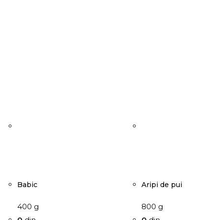
Babic
Aripi de pui
400 g
800 g
0
din
0
din